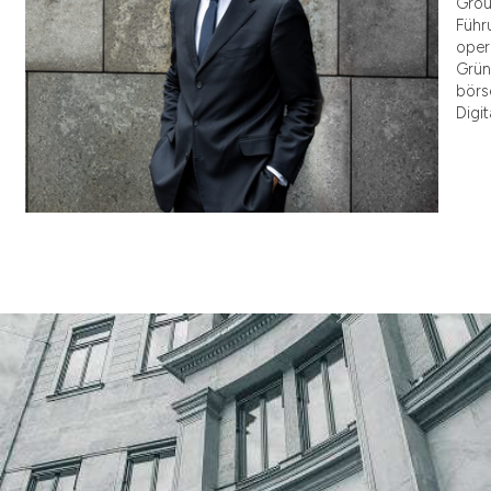
Grou
Führ
oper
Grün
börs
Digi