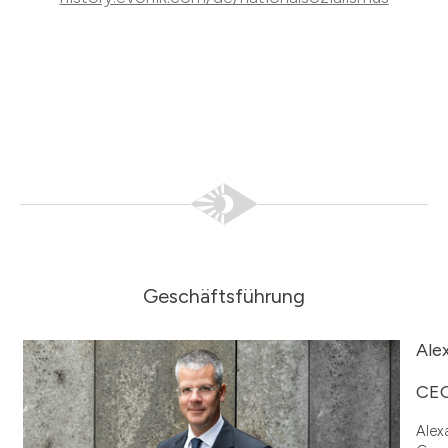
Geschäftsführung
Ale
CE
Alex