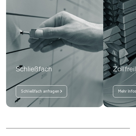
Schließfach
Zollfrei
Schließfach anfragen
Mehr Info