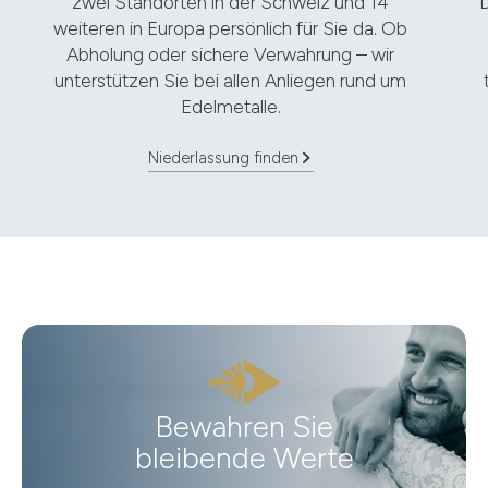
zwei Standorten in der Schweiz und 14
D
weiteren in Europa persönlich für Sie da. Ob
Abholung oder sichere Verwahrung – wir
unterstützen Sie bei allen Anliegen rund um
Edelmetalle.
Niederlassung finden
Bewahren Sie
bleibende Werte