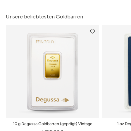
Unsere beliebtesten Goldbarren
10 g Degussa Goldbarren (geprägt) Vintage
1 oz De