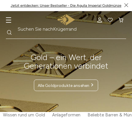
Jetzt entdecken: Unser Bestseller - Die Aguila Imperial Goldmünze
Suche
Suchen Sie nach
Krügerrand
Gold – ein Wert, der
Generationen verbindet
Alle Goldprodukte ansehen
Wissen rund um Gold
Anlageformen
Beliebte Barren & Mü