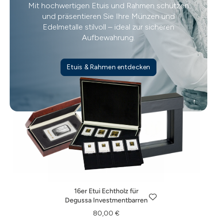
Mit hochwertigen Etuis und Rahmen schützen
und präsentieren Sie Ihre Münzen und
Edelmetalle stilvoll – ideal zur sicheren
Aufbewahrung.
Etuis & Rahmen entdecken
1er Metallbox für Degussa
Investmentbarren
1er Etui Kunstleder für
Schweberahmen XL
9,00 €
Degussa Investmentbarren
16er Etui Echtholz für
Genauer ansehen
14,00 €
17,50 €
Degussa Investmentbarren
Genauer ansehen
Genauer ansehen
80,00 €